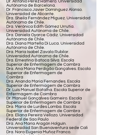
Dr. Antonio Pérez Romero. Universidad
Autónoma de Barcelona.
Dr. Francisco Javier Domínguez Alonso.
Universidad de Alicante.
Dra. Sheila Fernández Miguez. Universidad
Autónoma de Chile.
Dra. Verónica Edith Gómez Urrutia.
Universidad Autónoma de Chile.
Dra. Daniela Oyarce Cádiz. Universidad
Autónoma de Chile.
Dra. Diana Martella Di Luca. Universidad
Autónoma de Chile.
Dra. María Isabel Zavala Rubilar.
Universidad Autónoma de Chile.
Dra. Ernestina Batoca Silva. Escola
Superior de Enfermagem de Coimbra
Dra. Ana Maria Perdigão Gonçalves. Escola
Superior de Enfermagem de
Coimbra
Dra. Ananda Maria Fernandes. Escola
Superior de Enfermagem de Coimbra
Dr. Luís Manuel Batalha. Escola Superior de
Enfermagem de Coimbra
Dr. Manuel Gonçalves Gameiro. Escola
Superior de Enfermagem de Coimbra
Dra. Maria de Lurdes Lomba. Escola
Superior de Enfermagem de Coimbra
Dra. Eliana Pereira Vellozo. Universidad
Federal de Sao Paulo
Dra. Ana María Aragón Holguín.
Universidad San Buenaventura sede Cali
Dra. Nora Eugenia Muñoz Franco.