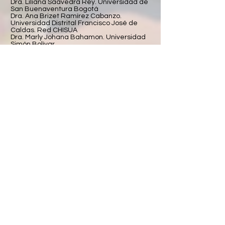
Dra. Liliana Saavedra Rey. Universidad de
San Buenaventura Bogotá
Dra. Ana Brizet Ramírez Cabanzo.
Universidad Distrital Francisco José de
Caldas. Red CHISUA
Dra. Marly Johana Bahamon. Universidad
Simón Bolívar
Dra. Edna Johanna Herrera Merchán.
Universidad Pontificia Bolivariana
Dr. Francisco Ramos Cuncanchún.
Universidad Francisco José de Caldas
Dra. Silvia Cristina Caicedo Muñoz.
Universidad del Valle
Dra. Diana Maritza Quiguanas López.
Universidad Santiago de Cali
Dra. Patricia Rojas. Universidad de
Santiago de Chile
Dra. Liliana Saavedra Rey. Universidad de
San Buenaventura Sede Bogotá
Dra. Ana Brizet Ramírez Cabanzo.
Universidad Francisco José de Caldas -
Red CHISUA
Dr. Antonio Pantoja Vallejo. Universidad de
Jaén
Dra. Ruth Stella Chacón. Universidad del
Bosque
Dr. David López Ruiz. Universidad de
Murcia
Dr. David Pérez Jorge. Universidad de La
Laguna
Dra. Johanna Alexandra Quiroga Carreño.
Universidad de La Salle-Colombia