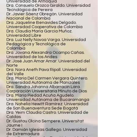
Universidad de Antioquia
Dra. Consuelo Orozco Giraldo. Universidad
Tecnológica de Pereira
Dr. Javier Sáenz Obregón. Universidad
Nacional de Colombia
Dra. Jaqueline Benavides Delgado.
Universidad Cooperativa de Colombia
Dra. Claudia María García Muñoz.
Universidad Libre
Dra. Luz Nelly Novoa Varga. Universidad
Pedagógica y Tecnológica de
Colombia
Dra. Jovana Alexandra Ocampo Cañas.
Universidad de los Andes
Dr. José Juan Amar Amar. Universidad del
Norte
Dra. Nora Aneth Pava Ripoll. Universidad
del Valle
Dra. María Del Carmen Vergara Quintero.
Universidad Autónoma de Manizales
Dra. Sandra Johanna Albarracín Lara.
Corporación Universitaria Minuto de Dios
Dra. María Piedad Acuña Agudelo.
Universidad Autónoma de Bucaramanga
Dra. Nohelia Hewitt Ramírez. Universidad
de San Buenaventura Sede Bogotá
Dra. Yeim Claudia Castro. Universidad de
Caldas
Dr. Gustau Olcina Sempere. Universitat
Jaume I
Dr. Damián Iglesias Gallego. Universidad
de Extremadura